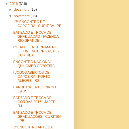
▼
2016
(316)
►
dezembro
(15)
▼
novembro
(35)
17º ENCONTRO DE
CAPOEIRA - CURITIBA - PR
BATIZADO E TROCA DE
GRADUAÇÃO - FAZENDA
RIO GRANDE...
RODA DE ENCERRAMENTO
E CONFRATERNIZAÇÃO -
CURITIBA...
ENCONTRO NACIONAL
QUILOMBO CAPOEIRA
I JOGOS ABERTOS DE
CAPOEIRA - PORTO
ALEGRE - RS
CAPOEIRA E A TEORIA DO
CAOS
BATIZADO E TROCA DE
CORDAS 2016 - JAPERÍ -
RJ
BATIZADO E TROCA DE
GRADUAÇÕES - CURITIBA
- PR
1º ENCONTRO ARTE DA