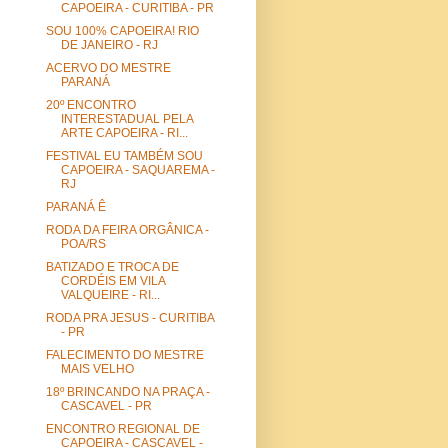
CAPOEIRA - CURITIBA - PR
SOU 100% CAPOEIRA! RIO
DE JANEIRO - RJ
ACERVO DO MESTRE
PARANÁ
20º ENCONTRO
INTERESTADUAL PELA
ARTE CAPOEIRA - RI...
FESTIVAL EU TAMBÉM SOU
CAPOEIRA - SAQUAREMA -
RJ
PARANÁ Ê
RODA DA FEIRA ORGÂNICA -
POA/RS
BATIZADO E TROCA DE
CORDÉIS EM VILA
VALQUEIRE - RI...
RODA PRA JESUS - CURITIBA
- PR
FALECIMENTO DO MESTRE
MAIS VELHO
18º BRINCANDO NA PRAÇA -
CASCAVEL - PR
ENCONTRO REGIONAL DE
CAPOEIRA - CASCAVEL -