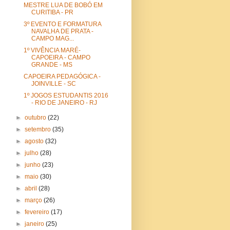
MESTRE LUA DE BOBÓ EM
CURITIBA - PR
3º EVENTO E FORMATURA
NAVALHA DE PRATA -
CAMPO MAG...
1º VIVÊNCIA MARÉ-
CAPOEIRA - CAMPO
GRANDE - MS
CAPOEIRA PEDAGÓGICA -
JOINVILLE - SC
1º JOGOS ESTUDANTIS 2016
- RIO DE JANEIRO - RJ
►
outubro
(22)
►
setembro
(35)
►
agosto
(32)
►
julho
(28)
►
junho
(23)
►
maio
(30)
►
abril
(28)
►
março
(26)
►
fevereiro
(17)
►
janeiro
(25)