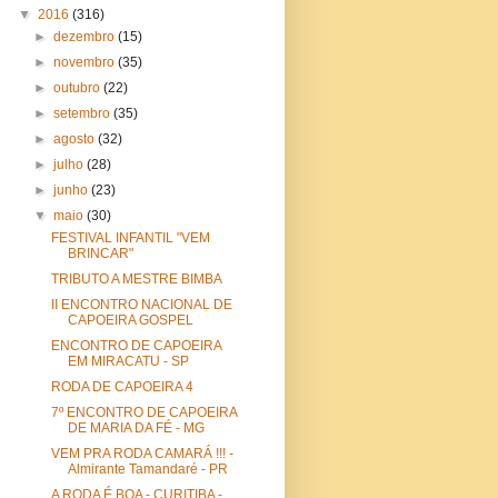
▼
2016
(316)
►
dezembro
(15)
►
novembro
(35)
►
outubro
(22)
►
setembro
(35)
►
agosto
(32)
►
julho
(28)
►
junho
(23)
▼
maio
(30)
FESTIVAL INFANTIL "VEM
BRINCAR"
TRIBUTO A MESTRE BIMBA
II ENCONTRO NACIONAL DE
CAPOEIRA GOSPEL
ENCONTRO DE CAPOEIRA
EM MIRACATU - SP
RODA DE CAPOEIRA 4
7º ENCONTRO DE CAPOEIRA
DE MARIA DA FÉ - MG
VEM PRA RODA CAMARÁ !!! -
Almirante Tamandaré - PR
A RODA É BOA - CURITIBA -