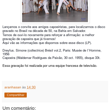
Lançamos o convite aos amigos capoeiristas, para localizarmos o disco
gravado no Brasil na década de 50, na Bahia em Salvador.
Temos de ouvi-lo novamente para reforçar a afirmação: a melhor
gravação de capoeira que já tivemos!
A
qui v
ão
as informações que dispomos sobre esse disco
(LP)
.
D
reyfus. Simone (collectrice) Brésil vol.2, Paris: Musée de I`Homme,
1956
Capoeira (Waldemar Rodrigues da Paixão, 30 oct. 1955), disque 33t.
Essa gravação foi realizada por uma equipe francesa de televisão.
aranhasan
às
14:30
Compartilhar
Um comentário: