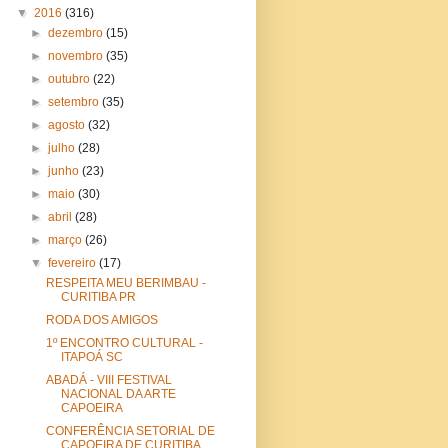
▼
2016
(316)
►
dezembro
(15)
►
novembro
(35)
►
outubro
(22)
►
setembro
(35)
►
agosto
(32)
►
julho
(28)
►
junho
(23)
►
maio
(30)
►
abril
(28)
►
março
(26)
▼
fevereiro
(17)
RESPEITA MEU BERIMBAU -
CURITIBA PR
RODA DOS AMIGOS
1º ENCONTRO CULTURAL -
ITAPOÁ SC
ABADÁ - VIII FESTIVAL
NACIONAL DA ARTE
CAPOEIRA
CONFERÊNCIA SETORIAL DE
CAPOEIRA DE CURITIBA