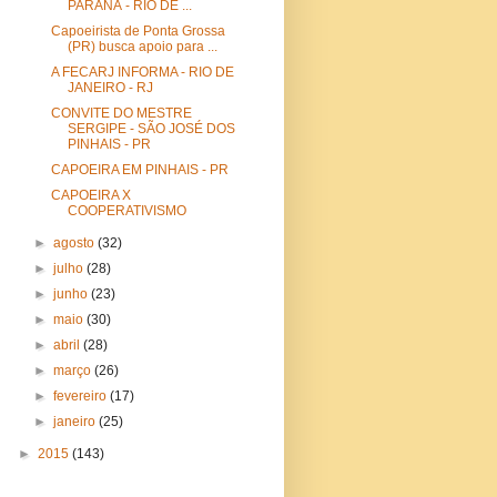
PARANÁ - RIO DE ...
Capoeirista de Ponta Grossa
(PR) busca apoio para ...
A FECARJ INFORMA - RIO DE
JANEIRO - RJ
CONVITE DO MESTRE
SERGIPE - SÃO JOSÉ DOS
PINHAIS - PR
CAPOEIRA EM PINHAIS - PR
CAPOEIRA X
COOPERATIVISMO
►
agosto
(32)
►
julho
(28)
►
junho
(23)
►
maio
(30)
►
abril
(28)
►
março
(26)
►
fevereiro
(17)
►
janeiro
(25)
►
2015
(143)