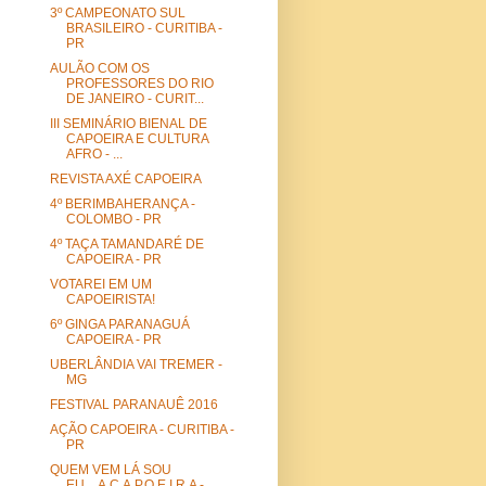
3º CAMPEONATO SUL
BRASILEIRO - CURITIBA -
PR
AULÃO COM OS
PROFESSORES DO RIO
DE JANEIRO - CURIT...
III SEMINÁRIO BIENAL DE
CAPOEIRA E CULTURA
AFRO - ...
REVISTA AXÉ CAPOEIRA
4º BERIMBAHERANÇA -
COLOMBO - PR
4º TAÇA TAMANDARÉ DE
CAPOEIRA - PR
VOTAREI EM UM
CAPOEIRISTA!
6º GINGA PARANAGUÁ
CAPOEIRA - PR
UBERLÂNDIA VAI TREMER -
MG
FESTIVAL PARANAUÊ 2016
AÇÃO CAPOEIRA - CURITIBA -
PR
QUEM VEM LÁ SOU
EU....A.C.A.P.O.E.I.R.A -