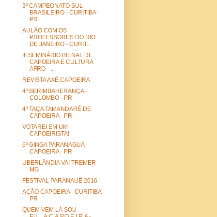
3º CAMPEONATO SUL
BRASILEIRO - CURITIBA -
PR
AULÃO COM OS
PROFESSORES DO RIO
DE JANEIRO - CURIT...
III SEMINÁRIO BIENAL DE
CAPOEIRA E CULTURA
AFRO - ...
REVISTA AXÉ CAPOEIRA
4º BERIMBAHERANÇA -
COLOMBO - PR
4º TAÇA TAMANDARÉ DE
CAPOEIRA - PR
VOTAREI EM UM
CAPOEIRISTA!
6º GINGA PARANAGUÁ
CAPOEIRA - PR
UBERLÂNDIA VAI TREMER -
MG
FESTIVAL PARANAUÊ 2016
AÇÃO CAPOEIRA - CURITIBA -
PR
QUEM VEM LÁ SOU
EU....A.C.A.P.O.E.I.R.A -