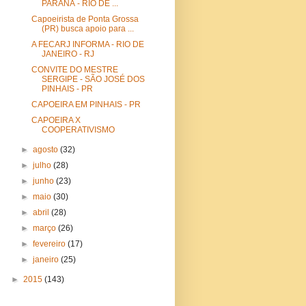
PARANÁ - RIO DE ...
Capoeirista de Ponta Grossa
(PR) busca apoio para ...
A FECARJ INFORMA - RIO DE
JANEIRO - RJ
CONVITE DO MESTRE
SERGIPE - SÃO JOSÉ DOS
PINHAIS - PR
CAPOEIRA EM PINHAIS - PR
CAPOEIRA X
COOPERATIVISMO
►
agosto
(32)
►
julho
(28)
►
junho
(23)
►
maio
(30)
►
abril
(28)
►
março
(26)
►
fevereiro
(17)
►
janeiro
(25)
►
2015
(143)