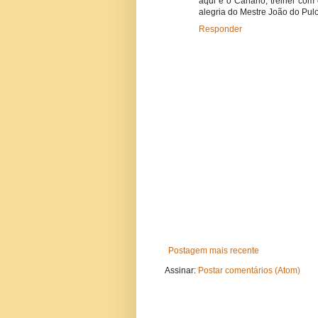
aqui é o Canário, treinei co
alegria do Mestre João do Pulo, 
Responder
Postagem mais recente
Assinar:
Postar comentários (Atom)