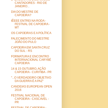
CANTADORES - RIO DE
JANEIRO...
DIA DO MESTRE DE
CAPOEIRA?
IÊEEE ENTREI NA RODA -
FESTIVAL DE CAPOEIRA -
MT
OS CAPOEIRAS E A POLÍTICA
FALECIMENTO DO MESTRE
JOÃO DO PULO
CAPOEIRA EM SANTA CRUZ
DO SUL - RS
FORMATURA E ENCONTRO
INTERNACIONAL CARYBÉ
CAPOEIRA
14 & 15 OUTUBRO, AÇÃO
CAPOEIRA - CURITIBA - PR
"...O VERDADEIRO OBJETIVO
DA GUERRA É A PAZ"
CANDEIAS EUROPEAN OPEN
2016
FESTIVAL NACIONAL DE
CAPOEIRA - CASCAVEL -
PR
FESTIVAL DE CAPOEIRA -