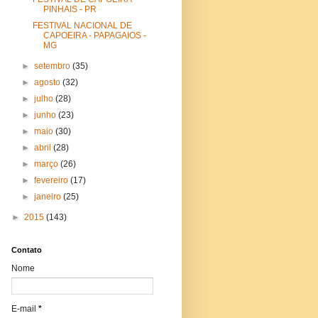
PINHAIS - PR
FESTIVAL NACIONAL DE
CAPOEIRA - PAPAGAIOS -
MG
►
setembro
(35)
►
agosto
(32)
►
julho
(28)
►
junho
(23)
►
maio
(30)
►
abril
(28)
►
março
(26)
►
fevereiro
(17)
►
janeiro
(25)
►
2015
(143)
Contato
Nome
E-mail
*