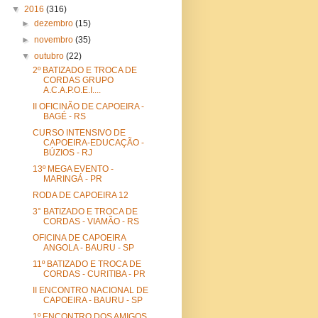
▼
2016
(316)
►
dezembro
(15)
►
novembro
(35)
▼
outubro
(22)
2º BATIZADO E TROCA DE
CORDAS GRUPO
A.C.A.P.O.E.I....
II OFICINÃO DE CAPOEIRA -
BAGÉ - RS
CURSO INTENSIVO DE
CAPOEIRA-EDUCAÇÃO -
BÚZIOS - RJ
13º MEGA EVENTO -
MARINGÁ - PR
RODA DE CAPOEIRA 12
3° BATIZADO E TROCA DE
CORDAS - VIAMÃO - RS
OFICINA DE CAPOEIRA
ANGOLA - BAURU - SP
11º BATIZADO E TROCA DE
CORDAS - CURITIBA - PR
II ENCONTRO NACIONAL DE
CAPOEIRA - BAURU - SP
1º ENCONTRO DOS AMIGOS