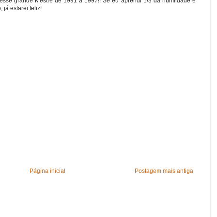
m esse grande Mestre de 1991 a 1997!! Se eu aprendi 1/3 da humildade e
já estarei feliz!
Página inicial
Postagem mais antiga