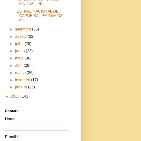
PINHAIS - PR
FESTIVAL NACIONAL DE
CAPOEIRA - PAPAGAIOS -
MG
►
setembro
(35)
►
agosto
(32)
►
julho
(28)
►
junho
(23)
►
maio
(30)
►
abril
(28)
►
março
(26)
►
fevereiro
(17)
►
janeiro
(25)
►
2015
(143)
Contato
Nome
E-mail
*