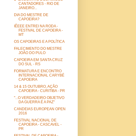
CANTADORES - RIO DE
JANEIRO...
DIA DO MESTRE DE
CAPOEIRA?
IÊEEE ENTREI NA RODA -
FESTIVAL DE CAPOEIRA -
MT
OS CAPOEIRAS E A POLÍTICA
FALECIMENTO DO MESTRE
JOÃO DO PULO
CAPOEIRA EM SANTA CRUZ
DO SUL - RS
FORMATURA E ENCONTRO
INTERNACIONAL CARYBÉ
CAPOEIRA
14 & 15 OUTUBRO, AÇÃO
CAPOEIRA - CURITIBA - PR
"...O VERDADEIRO OBJETIVO
DA GUERRA É A PAZ"
CANDEIAS EUROPEAN OPEN
2016
FESTIVAL NACIONAL DE
CAPOEIRA - CASCAVEL -
PR
FESTIVAL DE CAPOEIRA -