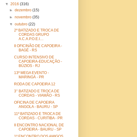
▼
2016
(316)
►
dezembro
(15)
►
novembro
(35)
▼
outubro
(22)
2º BATIZADO E TROCA DE
CORDAS GRUPO
A.C.A.P.O.E.I....
II OFICINÃO DE CAPOEIRA -
BAGÉ - RS
CURSO INTENSIVO DE
CAPOEIRA-EDUCAÇÃO -
BÚZIOS - RJ
13º MEGA EVENTO -
MARINGÁ - PR
RODA DE CAPOEIRA 12
3° BATIZADO E TROCA DE
CORDAS - VIAMÃO - RS
OFICINA DE CAPOEIRA
ANGOLA - BAURU - SP
11º BATIZADO E TROCA DE
CORDAS - CURITIBA - PR
II ENCONTRO NACIONAL DE
CAPOEIRA - BAURU - SP
1º ENCONTRO DOS AMIGOS