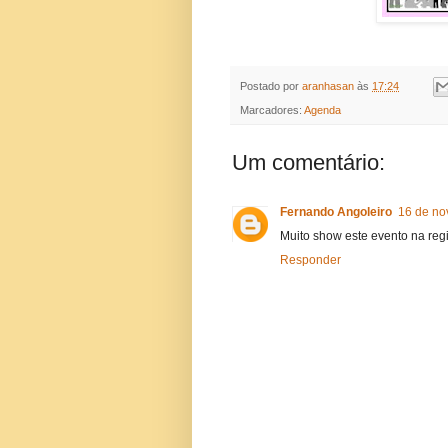
Postado por
aranhasan
às
17:24
Marcadores:
Agenda
Um comentário:
Fernando Angoleiro
16 de no
Muito show este evento na regiã
Responder