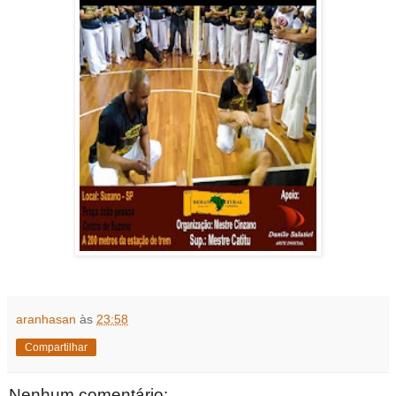
aranhasan
às
23:58
Compartilhar
Nenhum comentário: