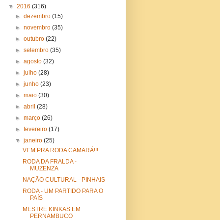
▼
2016
(316)
►
dezembro
(15)
►
novembro
(35)
►
outubro
(22)
►
setembro
(35)
►
agosto
(32)
►
julho
(28)
►
junho
(23)
►
maio
(30)
►
abril
(28)
►
março
(26)
►
fevereiro
(17)
▼
janeiro
(25)
VEM PRA RODA CAMARÁ!!!
RODA DA FRALDA -
MUZENZA
NAÇÃO CULTURAL - PINHAIS
RODA - UM PARTIDO PARA O
PAÍS
MESTRE KINKAS EM
PERNAMBUCO