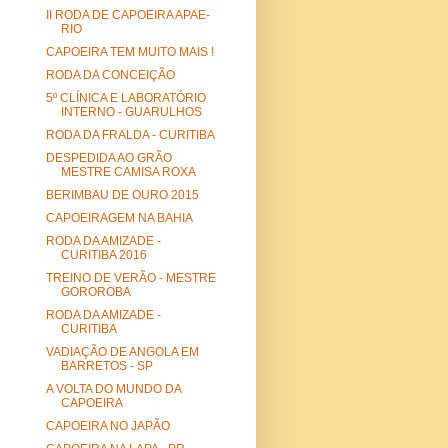
II RODA DE CAPOEIRA APAE-
RIO
CAPOEIRA TEM MUITO MAIS !
RODA DA CONCEIÇÃO
5º CLÍNICA E LABORATÓRIO
INTERNO - GUARULHOS
RODA DA FRALDA - CURITIBA
DESPEDIDA AO GRÃO
MESTRE CAMISA ROXA
BERIMBAU DE OURO 2015
CAPOEIRAGEM NA BAHIA
RODA DA AMIZADE -
CURITIBA 2016
TREINO DE VERÃO - MESTRE
GOROROBA
RODA DA AMIZADE -
CURITIBA
VADIAÇÃO DE ANGOLA EM
BARRETOS - SP
A VOLTA DO MUNDO DA
CAPOEIRA
CAPOEIRA NO JAPÃO