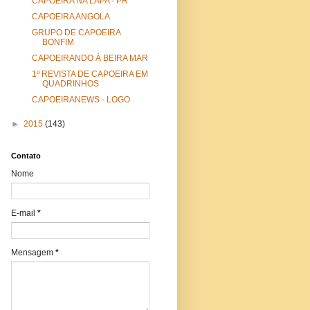
CAPOEIRA NA LAPA - PR
CAPOEIRA ANGOLA
GRUPO DE CAPOEIRA
BONFIM
CAPOEIRANDO À BEIRA MAR
1º REVISTA DE CAPOEIRA EM
QUADRINHOS
CAPOEIRANEWS - LOGO
►
2015
(143)
Contato
Nome
E-mail
*
Mensagem
*